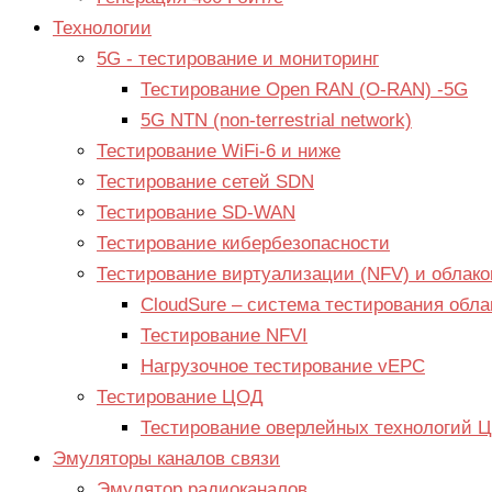
Технологии
5G - тестирование и мониторинг
Тестирование Open RAN (O-RAN) -5G
5G NTN (non-terrestrial network)
Тестирование WiFi-6 и ниже
Тестирование сетей SDN
Тестирование SD-WAN
Тестирование кибербезопасности
Тестирование виртуализации (NFV) и облако
CloudSure – система тестирования обла
Тестирование NFVI
Нагрузочное тестирование vEPC
Тестирование ЦОД
Тестирование оверлейных технологий 
Эмуляторы каналов связи
Эмулятор радиоканалов