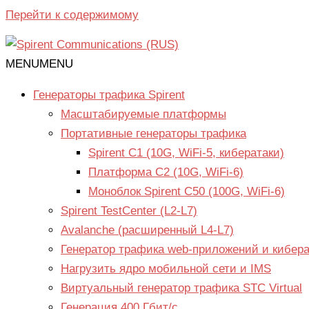
Перейти к содержимому
MENU
MENU
Генераторы трафика Spirent
Масштабируемые платформы
Портативные генераторы трафика
Spirent C1 (10G, WiFi-5, кибератаки)
Платформа С2 (10G, WiFi-6)
Моноблок Spirent C50 (100G, WiFi-6)
Spirent TestCenter (L2-L7)
Avalanche (расширенный L4-L7)
Генератор трафика web-приложений и кибера
Нагрузить ядро мобильной сети и IMS
Виртуальный генератор трафика STC Virtual
Генерация 400 Гбит/с