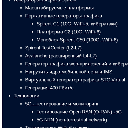
Масштабируемые платформы
Портативные генераторы трафика
Spirent C1 (10G, WiFi-5, кибератаки)
Платформа С2 (10G, WiFi-6)
Моноблок Spirent C50 (100G, WiFi-6)
Spirent TestCenter (L2-L7)
Avalanche (расширенный L4-L7)
Генератор трафика web-приложений и кибера
Нагрузить ядро мобильной сети и IMS
Виртуальный генератор трафика STC Virtual
Генерация 400 Гбит/с
Технологии
5G - тестирование и мониторинг
Тестирование Open RAN (O-RAN) -5G
5G NTN (non-terrestrial network)
Тестирование WiFi-6 и ниже